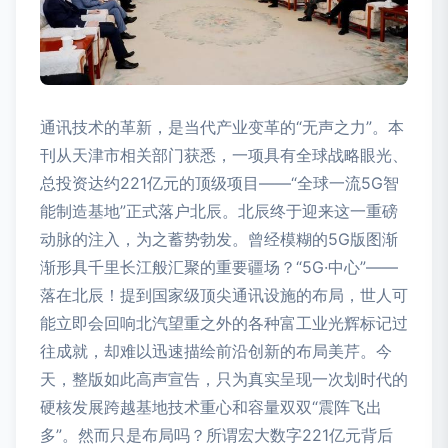
通讯技术的革新，是当代产业变革的“无声之力”。本
刊从天津市相关部门获悉，一项具有全球战略眼光、
总投资达约221亿元的顶级项目——“全球一流5G智
能制造基地”正式落户北辰。北辰终于迎来这一重磅
动脉的注入，为之蓄势勃发。曾经模糊的5G版图渐
渐形具千里长江般汇聚的重要疆场？“5G·中心”——
落在北辰！提到国家级顶尖通讯设施的布局，世人可
能立即会回响北汽望重之外的各种富工业光辉标记过
往成就，却难以迅速描绘前沿创新的布局美芹。今
天，整版如此高声宣告，只为真实呈现一次划时代的
硬核发展跨越基地技术重心和容量双双“震阵飞出
多”。然而只是布局吗？所谓宏大数字221亿元背后